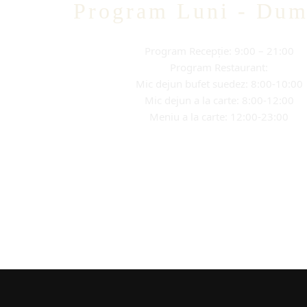
Program Luni - Dum
Program Recepție: 9:00 – 21:00
Program Restaurant:
Mic dejun bufet suedez: 8:00-10:00
Mic dejun a la carte: 8:00-12:00
Meniu a la carte: 12:00-23:00