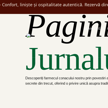
Confort, liniște și ospitalitate autentică. Rezervă dire
Pagini
CAMERE
Jurnal
Descoperiți farmecul conacului nostru prin povestiri au
secrete din trecut, oferind o privire unică asupra tradiți