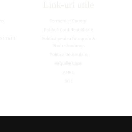
Link-uri utile
ro
Termeni și Condiții
Politică Confidențialitate
, 517611
Politică pentru fotografii &
Photoshootings
Politica de Anulare
Regulile Casei
ANPC
SOL