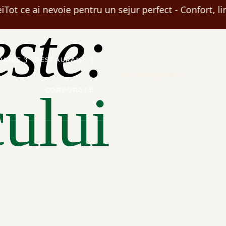
i
Tot ce ai nevoie pentru un sejur perfect - Confort, lin
ste:
PANIE
RESTAURANT
Tel: 0312299307
ului
CORPORATE