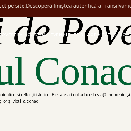
ct pe site.
Descoperă liniștea autentică a Transilvanie
 de
Pove
POVESTEA NOASTRĂ
EVENIMENTE
ACTIVITĂȚI
COM
ul Conac
tentice și reflecții istorice. Fiecare articol aduce la viață momente și
ilor și vieții la conac.