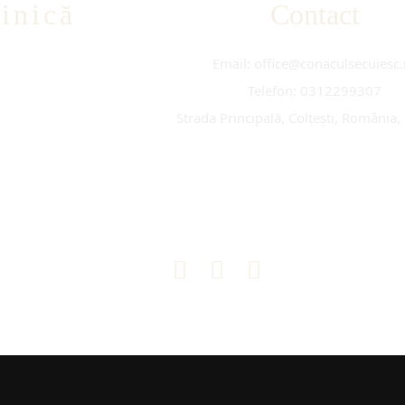
inică
Contact
Email: office@conaculsecuiesc.
Telefon: 0312299307
Strada Principală, Colțești, România