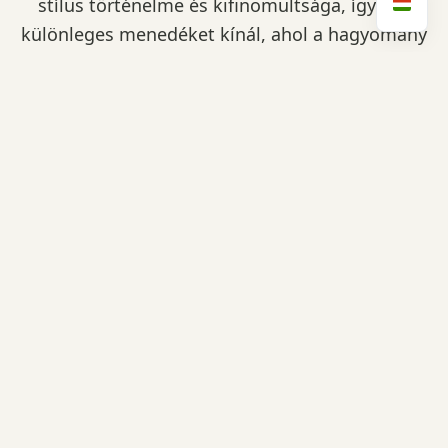
stílus történelme és kifinomultsága, így egy
különleges menedéket kínál, ahol a hagyomány
és az elegancia találkozik.
Éttermünk gazdag kulináris élményt kínál, amely
a helyi alapanyagokból készült hagyományos
ételeken alapul, és ahol a vendégek igazi erdélyi
ételeket és desszerteket kóstolhatnak meg.