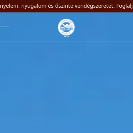
yugalom és őszinte vendégszeretet. Foglalj közvetle