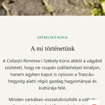
SZÉKELYKŐ KÚRIA
A mi történetünk
A Colțești-Rimetea-i Székely-kúria abból a vágyból
született, hogy ne csupán szálláshelyet kínáljon,
hanem egyben kaput is nyisson a Trascău-
hegység alatti régió gazdag hagyományai és
kultúrája felé.
Minden sarkában visszatükröződik a székely