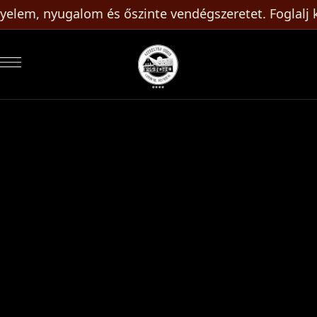
em, nyugalom és őszinte vendégszeretet. Foglalj kö