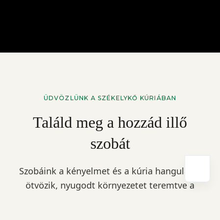
ÜDVÖZLÜNK A SZÉKELYKŐ KÚRIÁBAN
Találd meg a hozzád illő
szobát
Szobáink a kényelmet és a kúria hangulatát
ötvözik, nyugodt környezetet teremtve a
pihenéshez és a kikapcsolódáshoz. Itt
könnyű kiszakadni a mindennapokból, és a