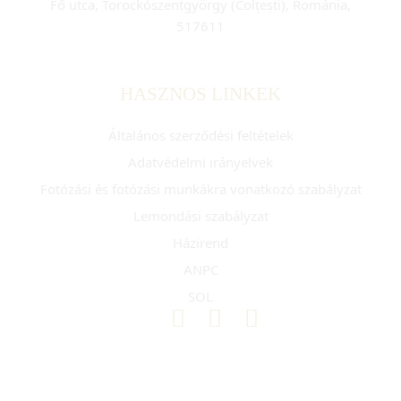
Fő utca, Torockószentgyörgy (Colțești), Románia,
517611
HASZNOS LINKEK
Általános szerződési feltételek
Adatvédelmi irányelvek
Fotózási és fotózási munkákra vonatkozó szabályzat
Lemondási szabályzat
Házirend
ANPC
SOL