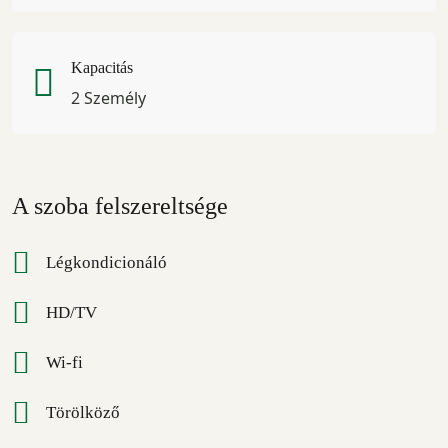
Kapacitás
2 Személy
A szoba felszereltsége
Légkondicionáló
HD/TV
Wi-fi
Törölköző