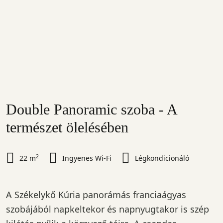
Double Panoramic szoba - A
természet ölelésében
2
22 m
Ingyenes Wi-Fi
Légkondicionáló
A Székelykő Kúria panorámás franciaágyas
szobájából napkeltekor és napnyugtakor is szép