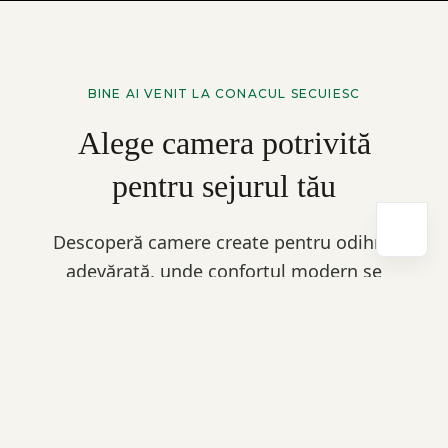
BINE AI VENIT LA CONACUL SECUIESC
Alege camera potrivită
pentru sejurul tău
Descoperă camere create pentru odihnă
Powered by
adevărată, unde confortul modern se
împletește cu farmecul tradițional al
conacului. Fiecare spațiu este gândit pentru
liniște, relaxare și momente petrecute în
ritmul calm al naturii.