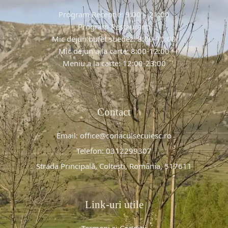
Program Recepție: 9:00 – 21:00
Program Restaurant:
Mic dejun bufet suedez: 8:00-10:00
Mic dejun a la carte: 8:00-12:00
Meniu a la carte: 12:00-23:00
Contact
Email: office@conaculsecuiesc.ro
Telefon: 0312299307
Strada Principală, Colțești, România, 517611
Link-uri utile