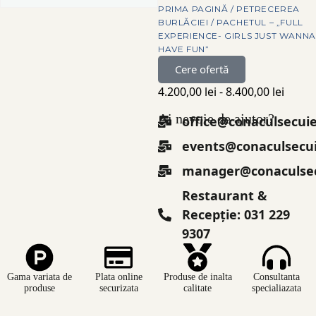
PRIMA PAGINĂ
/
PETRECEREA
BURLĂCIEI
/ PACHETUL – „FULL
EXPERIENCE- GIRLS JUST WANNA
HAVE FUN”
Cere ofertă
4.200,00
lei
-
8.400,00
lei
Ai nevoie de ajutor?
office@conaculsecuie
events@conaculsecui
manager@conaculsec
Restaurant &
Recepție: 031 229
9307
Gama variata de
Plata online
Produse de inalta
Consultanta
produse
securizata
calitate
specialiazata