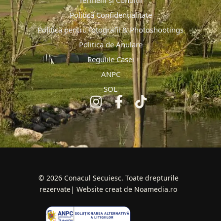
Termeni și Condiții
Politică Confidențialitate
Politică pentru fotografii & Photoshootings
Politica de Anulare
Regulile Casei
ANPC
SOL
© 2026 Conacul Secuiesc. Toate drepturile
rezervate| Website creat de Noamedia.ro