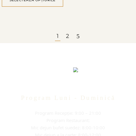
1
2
Program Luni - Duminică
Program Recepție: 9:00 – 21:00
Program Restaurant:
Mic dejun bufet suedez: 8:00-10:00
Mic dejun a la carte: 8:00-12:00