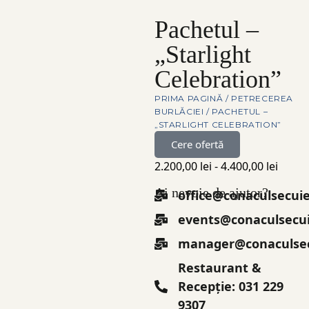
Pachetul –
„Starlight
Celebration”
PRIMA PAGINĂ
/
PETRECEREA
BURLĂCIEI
/ PACHETUL –
„STARLIGHT CELEBRATION”
Cere ofertă
2.200,00
lei
-
4.400,00
lei
Ai nevoie de ajutor?
office@conaculsecuie
events@conaculsecui
manager@conaculsec
Restaurant &
Recepție: 031 229
9307